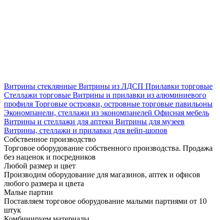
Витрины стеклянные
Витрины из ЛДСП
Прилавки торговые
Стеллажи торговые
Витрины и прилавки из алюминиевого
профиля
Торговые островки, островные торговые павильоны
Экономпанели, стеллажи из экономпанелей
Офисная мебель
Витрины и стеллажи для аптеки
Витрины для музеев
Витрины, стеллажи и прилавки для вейп-шопов
Собственное производство
Торговое оборудование собственного производства. Продажа
без наценок и посредников
Любой размер и цвет
Производим оборудование для магазинов, аптек и офисов
любого размера и цвета
Малые партии
Поставляем торговое оборудование малыми партиями от 10
штук
Комбинируем материалы