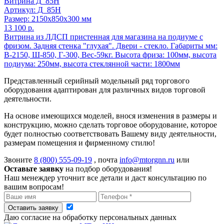
Витрина Д_85Н
Артикул: Д_85Н
Размер: 2150x850x300 мм
13 100 р.
Витрина из ЛДСП пристенная для магазина на подиуме с
фризом. Задняя стенка "глухая". Двери - стекло. Габариты мм:
В-2150, Ш-850, Г-300, Вес-59кг. Высота фриза: 100мм, высота
подиума: 250мм, высота стеклянной части: 1800мм
Представленный серийный модельный ряд торгового
оборудования адаптирован для различных видов торговой
деятельности.
На основе имеющихся моделей, внося изменения в размеры и
конструкцию, можно сделать торговое оборудование, которое
будет полностью соответствовать Вашему виду деятельности,
размерам помещения и фирменному стилю!
Звоните
8 (800) 555-09-19
, почта
info@mtorgnn.ru
или
Оставьте заявку
на подбор оборудования!
Наш менеждер уточнит все детали и даст консультацию по
вашим вопросам!
Оставить заявку
Даю согласие на обработку персональных данных