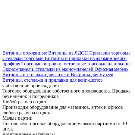
Витрины стеклянные
Витрины из ЛДСП
Прилавки торговые
Стеллажи торговые
Витрины и прилавки из алюминиевого
профиля
Торговые островки, островные торговые павильоны
Экономпанели, стеллажи из экономпанелей
Офисная мебель
Витрины и стеллажи для аптеки
Витрины для музеев
Витрины, стеллажи и прилавки для вейп-шопов
Собственное производство
Торговое оборудование собственного производства. Продажа
без наценок и посредников
Любой размер и цвет
Производим оборудование для магазинов, аптек и офисов
любого размера и цвета
Малые партии
Поставляем торговое оборудование малыми партиями от 10
штук
Комбинируем материалы