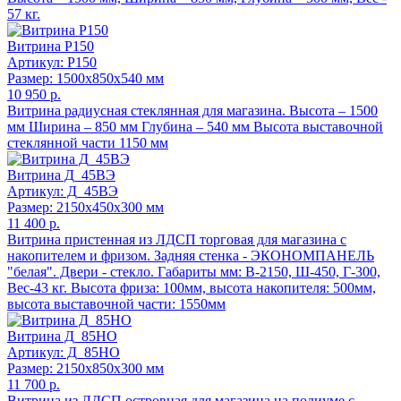
57 кг.
Витрина Р150
Артикул: Р150
Размер: 1500x850x540 мм
10 950 р.
Витрина радиусная стеклянная для магазина. Высота – 1500
мм Ширина – 850 мм Глубина – 540 мм Высота выставочной
стеклянной части 1150 мм
Витрина Д_45ВЭ
Артикул: Д_45ВЭ
Размер: 2150x450x300 мм
11 400 р.
Витрина пристенная из ЛДСП торговая для магазина с
накопителем и фризом. Задняя стенка - ЭКОНОМПАНЕЛЬ
"белая". Двери - стекло. Габариты мм: В-2150, Ш-450, Г-300,
Вес-43 кг. Высота фриза: 100мм, высота накопителя: 500мм,
высота выставочной части: 1550мм
Витрина Д_85НО
Артикул: Д_85НО
Размер: 2150x850x300 мм
11 700 р.
Витрина из ЛДСП островная для магазина на подиуме с