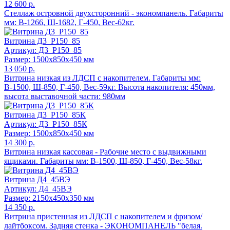
12 600 р.
Стеллаж островной двухсторонний - экономпанель. Габариты
мм: В-1266, Ш-1682, Г-450, Вес-62кг.
Витрина Д3_Р150_85
Артикул: Д3_Р150_85
Размер: 1500x850x450 мм
13 050 р.
Витрина низкая из ЛДСП с накопителем. Габариты мм:
В-1500, Ш-850, Г-450, Вес-59кг. Высота накопителя: 450мм,
высота выставочной части: 980мм
Витрина Д3_Р150_85К
Артикул: Д3_Р150_85К
Размер: 1500x850x450 мм
14 300 р.
Витрина низкая кассовая - Рабочие место с выдвижными
ящиками. Габариты мм: В-1500, Ш-850, Г-450, Вес-58кг.
Витрина Д4_45ВЭ
Артикул: Д4_45ВЭ
Размер: 2150x450x350 мм
14 350 р.
Витрина пристенная из ЛДСП с накопителем и фризом/
лайтбоксом. Задняя стенка - ЭКОНОМПАНЕЛЬ "белая.