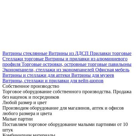
Витрины стеклянные
Витрины из ЛДСП
Прилавки торговые
Стеллажи торговые
Витрины и прилавки из алюминиевого
профиля
Торговые островки, островные торговые павильоны
Экономпанели, стеллажи из экономпанелей
Офисная мебель
Витрины и стеллажи для аптеки
Витрины для музеев
Витрины, стеллажи и прилавки для вейп-шопов
Собственное производство
Торговое оборудование собственного производства. Продажа
без наценок и посредников
Любой размер и цвет
Производим оборудование для магазинов, аптек и офисов
любого размера и цвета
Малые партии
Поставляем торговое оборудование малыми партиями от 10
штук
Комбинируем материалы