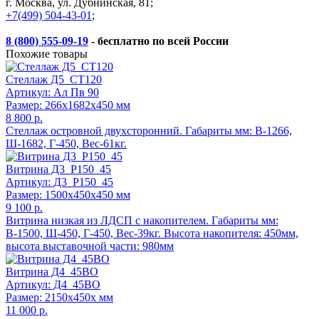
г. Москва, ул. Дубнинская, 81;
+7(499) 504-43-01
;
8 (800) 555-09-19
- бесплатно по всей России
Похожие товары
Стеллаж Д5_СТ120
Артикул: Ал Пв 90
Размер: 266x1682x450 мм
8 800 р.
Стеллаж островной двухсторонний. Габариты мм: В-1266,
Ш-1682, Г-450, Вес-61кг.
Витрина Д3_Р150_45
Артикул: Д3_Р150_45
Размер: 1500x450x450 мм
9 100 р.
Витрина низкая из ЛДСП с накопителем. Габариты мм:
В-1500, Ш-450, Г-450, Вес-39кг. Высота накопителя: 450мм,
высота выставочной части: 980мм
Витрина Д4_45ВО
Артикул: Д4_45ВО
Размер: 2150x450x мм
11 000 р.