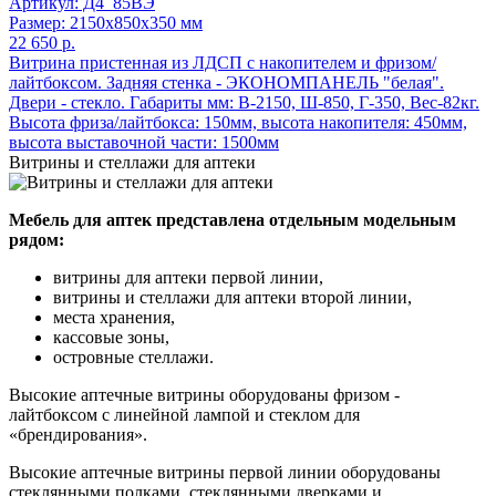
Артикул: Д4_85ВЭ
Размер: 2150x850x350 мм
22 650 р.
Витрина пристенная из ЛДСП с накопителем и фризом/
лайтбоксом. Задняя стенка - ЭКОНОМПАНЕЛЬ "белая".
Двери - стекло. Габариты мм: В-2150, Ш-850, Г-350, Вес-82кг.
Высота фриза/лайтбокса: 150мм, высота накопителя: 450мм,
высота выставочной части: 1500мм
Витрины и стеллажи для аптеки
Мебель для аптек представлена отдельным модельным
рядом:
витрины для аптеки первой линии,
витрины и стеллажи для аптеки второй линии,
места хранения,
кассовые зоны,
островные стеллажи.
Высокие аптечные витрины оборудованы фризом -
лайтбоксом с линейной лампой и стеклом для
«брендирования».
Высокие аптечные витрины первой линии оборудованы
стеклянными полками, стеклянными дверками и