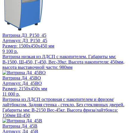
Витрина Д3_Р150_45
Артикул: Д3_Р150_45
Размер: 1500x450x450 мм
9 100 р.
Витрина низкая из ЛДСП с накопителем. Габариты мм:
В-1500, Ш-450, Г-450, Вес-39кг. Высота накопителя: 450мм,
высота выставочной части: 980мм
Витрина Д4_45ВО
Артикул: Д4_45ВО
Размер: 2150x450x мм
11 000 р.
Витрина из ЛДСП островная с накопителем и фризом/
лайтбоксом. Задняя стенка - стекло. Без стеклянных дверей.
Габариты мм: В-2150 Вес-45кг. Высота фриза/лайтбокса:
150мм Ш-450
Витрина Д4_45В
Артикул: Д4_45В