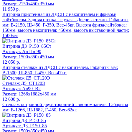
Размер: 2150x450x350 мм
11 950 р.
Витрина пристенная из ЛДСП с накопителем и фризом/
лайтбоксом. Задняя стенка "глухая". Двери - стекло. Габариты
мм: В-2150, Ш-450, Г-350, Вес-45кг. Высота фриза/лайтбокса:
150мм, высота накопителя: 450мм, высота выставочной части:
1500мм
Витрина Д3_Р150_85Ст
Артикул: Ал Пн 90
Размер: 1500x850x450 мм
12 050 р.
Витрина стеллаж из ЛДСП с накопителем. Габариты мм:
В-1500, Ш-850, Г-450, Вес-47кг.
Стеллаж Д5_СТ120Э
Артикул: Ал90_В2
Размер: 1266x1682x450 мм
12 600 р.
Стеллаж островной двухсторонний - экономпанель. Габариты
мм: В-1266, Ш-1682, Г-450, Вес-62кг.
Витрина Д3_Р150_85
Артикул: Д3_Р150_85
Размер: 1500x850x450 мм