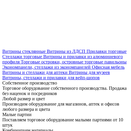
Витрины стеклянные
Витрины из ЛДСП
Прилавки торговые
Стеллажи торговые
Витрины и прилавки из алюминиевого
профиля
Торговые островки, островные торговые павильоны
Экономпанели, стеллажи из экономпанелей
Офисная мебель
Витрины и стеллажи для аптеки
Витрины для музеев
Витрины, стеллажи и прилавки для вейп-шопов
Собственное производство
Торговое оборудование собственного производства. Продажа
без наценок и посредников
Любой размер и цвет
Производим оборудование для магазинов, аптек и офисов
любого размера и цвета
Малые партии
Поставляем торговое оборудование малыми партиями от 10
штук
Комбинируем материалы