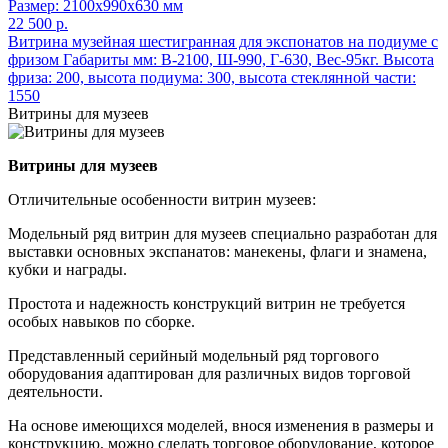
Размер: 2100x990x630 мм
22 500 р.
Витрина музейная шестигранная для экспонатов на подиуме с
фризом Габариты мм: В-2100, Ш-990, Г-630, Вес-95кг. Высота
фриза: 200, высота подиума: 300, высота стеклянной части:
1550
Витрины для музеев
Витрины для музеев
Отличительные особенности витрин музеев:
Модельный ряд витрин для музеев специально разработан для
выставки основных экспанатов: манекены, флаги и знамена,
кубки и награды.
Простота и надежность конструкций витрин не требуется
особых навыков по сборке.
Представленный серийный модельный ряд торгового
оборудования адаптирован для различных видов торговой
деятельности.
На основе имеющихся моделей, внося изменения в размеры и
конструкцию, можно сделать торговое оборудование, которое