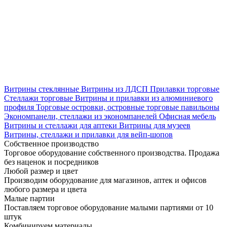
Витрины стеклянные
Витрины из ЛДСП
Прилавки торговые
Стеллажи торговые
Витрины и прилавки из алюминиевого
профиля
Торговые островки, островные торговые павильоны
Экономпанели, стеллажи из экономпанелей
Офисная мебель
Витрины и стеллажи для аптеки
Витрины для музеев
Витрины, стеллажи и прилавки для вейп-шопов
Собственное производство
Торговое оборудование собственного производства. Продажа
без наценок и посредников
Любой размер и цвет
Производим оборудование для магазинов, аптек и офисов
любого размера и цвета
Малые партии
Поставляем торговое оборудование малыми партиями от 10
штук
Комбинируем материалы