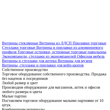
Витрины стеклянные
Витрины из ЛДСП
Прилавки торговые
Стеллажи торговые
Витрины и прилавки из алюминиевого
профиля
Торговые островки, островные торговые павильоны
Экономпанели, стеллажи из экономпанелей
Офисная мебель
Витрины и стеллажи для аптеки
Витрины для музеев
Витрины, стеллажи и прилавки для вейп-шопов
Собственное производство
Торговое оборудование собственного производства. Продажа
без наценок и посредников
Любой размер и цвет
Производим оборудование для магазинов, аптек и офисов
любого размера и цвета
Малые партии
Поставляем торговое оборудование малыми партиями от 10
штук
Комбинируем материалы