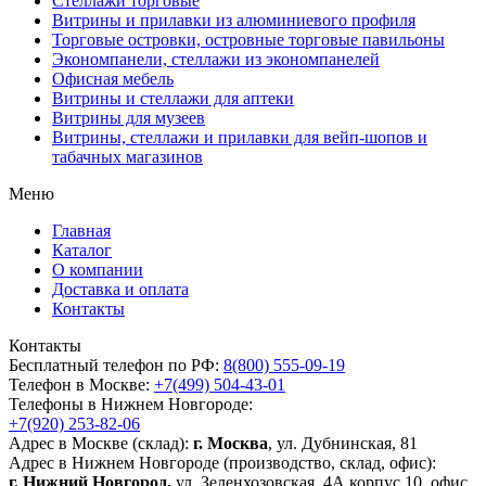
Стеллажи торговые
Витрины и прилавки из алюминиевого профиля
Торговые островки, островные торговые павильоны
Экономпанели, стеллажи из экономпанелей
Офисная мебель
Витрины и стеллажи для аптеки
Витрины для музеев
Витрины, стеллажи и прилавки для вейп-шопов и
табачных магазинов
Меню
Главная
Каталог
О компании
Доставка и оплата
Контакты
Контакты
Бесплатный телефон по РФ:
8(800) 555-09-19
Телефон в Москве:
+7(499) 504-43-01
Телефоны в Нижнем Новгороде:
+7(920) 253-82-06
Адрес в Москве (склад):
г. Москва
, ул. Дубнинская, 81
Адрес в Нижнем Новгороде (производство, склад, офис):
г. Нижний Новгород,
ул. Зеленхозовская, 4А корпус 10, офис