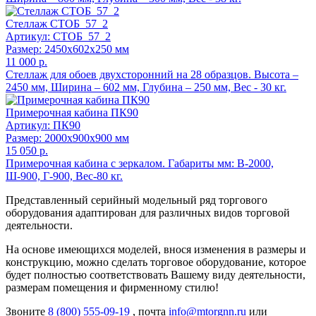
Стеллаж СТОБ_57_2
Артикул: СТОБ_57_2
Размер: 2450x602x250 мм
11 000 р.
Стеллаж для обоев двухсторонний на 28 образцов. Высота –
2450 мм, Ширина – 602 мм, Глубина – 250 мм, Вес - 30 кг.
Примерочная кабина ПК90
Артикул: ПК90
Размер: 2000x900x900 мм
15 050 р.
Примерочная кабина с зеркалом. Габариты мм: В-2000,
Ш-900, Г-900, Вес-80 кг.
Представленный серийный модельный ряд торгового
оборудования адаптирован для различных видов торговой
деятельности.
На основе имеющихся моделей, внося изменения в размеры и
конструкцию, можно сделать торговое оборудование, которое
будет полностью соответствовать Вашему виду деятельности,
размерам помещения и фирменному стилю!
Звоните
8 (800) 555-09-19
, почта
info@mtorgnn.ru
или