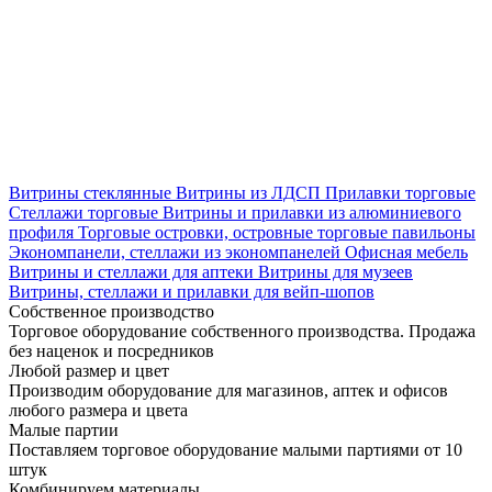
Витрины стеклянные
Витрины из ЛДСП
Прилавки торговые
Стеллажи торговые
Витрины и прилавки из алюминиевого
профиля
Торговые островки, островные торговые павильоны
Экономпанели, стеллажи из экономпанелей
Офисная мебель
Витрины и стеллажи для аптеки
Витрины для музеев
Витрины, стеллажи и прилавки для вейп-шопов
Собственное производство
Торговое оборудование собственного производства. Продажа
без наценок и посредников
Любой размер и цвет
Производим оборудование для магазинов, аптек и офисов
любого размера и цвета
Малые партии
Поставляем торговое оборудование малыми партиями от 10
штук
Комбинируем материалы