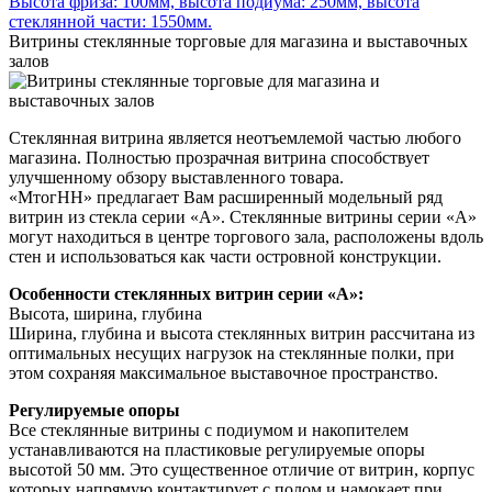
Высота фриза: 100мм, высота подиума: 250мм, высота
стеклянной части: 1550мм.
Витрины стеклянные торговые для магазина и выставочных
залов
Стеклянная витрина является неотъемлемой частью любого
магазина. Полностью прозрачная витрина способствует
улучшенному обзору выставленного товара.
«МтогНН» предлагает Вам расширенный модельный ряд
витрин из стекла серии «А». Стеклянные витрины серии «А»
могут находиться в центре торгового зала, расположены вдоль
стен и использоваться как части островной конструкции.
Особенности стеклянных витрин серии «А»:
Высота, ширина, глубина
Ширина, глубина и высота стеклянных витрин рассчитана из
оптимальных несущих нагрузок на стеклянные полки, при
этом сохраняя максимальное выставочное пространство.
Регулируемые опоры
Все стеклянные витрины с подиумом и накопителем
устанавливаются на пластиковые регулируемые опоры
высотой 50 мм. Это существенное отличие от витрин, корпус
которых напрямую контактирует с полом и намокает при