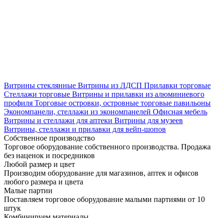
Витрины стеклянные
Витрины из ЛДСП
Прилавки торговые
Стеллажи торговые
Витрины и прилавки из алюминиевого
профиля
Торговые островки, островные торговые павильоны
Экономпанели, стеллажи из экономпанелей
Офисная мебель
Витрины и стеллажи для аптеки
Витрины для музеев
Витрины, стеллажи и прилавки для вейп-шопов
Собственное производство
Торговое оборудование собственного производства. Продажа
без наценок и посредников
Любой размер и цвет
Производим оборудование для магазинов, аптек и офисов
любого размера и цвета
Малые партии
Поставляем торговое оборудование малыми партиями от 10
штук
Комбинируем материалы