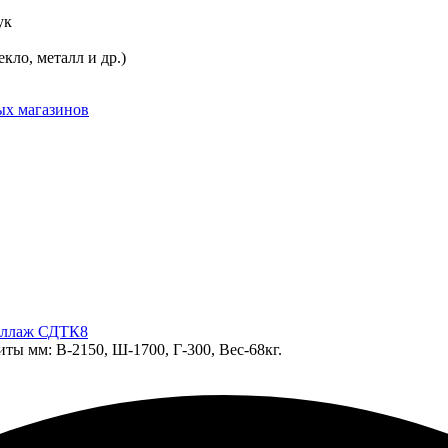
ук
кло, металл и др.)
ых магазинов
ы мм: В-2150, Ш-1700, Г-300, Вес-68кг.