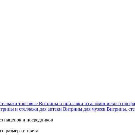
теллажи торговые
Витрины и прилавки из алюминиевого проф
трины и стеллажи для аптеки
Витрины для музеев
Витрины, сте
ез наценок и посредников
го размера и цвета