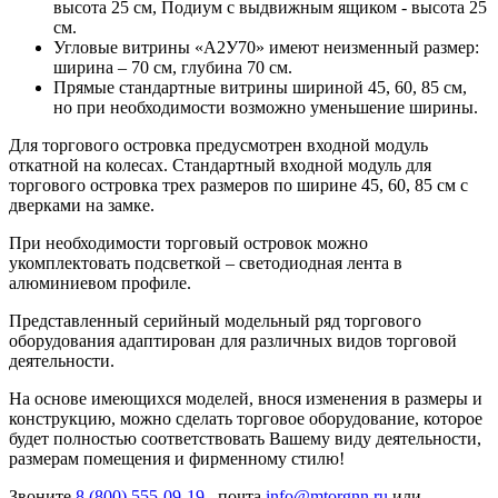
высота 25 см, Подиум с выдвижным ящиком - высота 25
см.
Угловые витрины «А2У70» имеют неизменный размер:
ширина – 70 см, глубина 70 см.
Прямые стандартные витрины шириной 45, 60, 85 см,
но при необходимости возможно уменьшение ширины.
Для торгового островка предусмотрен входной модуль
откатной на колесах. Стандартный входной модуль для
торгового островка трех размеров по ширине 45, 60, 85 см с
дверками на замке.
При необходимости торговый островок можно
укомплектовать подсветкой – светодиодная лента в
алюминиевом профиле.
Представленный серийный модельный ряд торгового
оборудования адаптирован для различных видов торговой
деятельности.
На основе имеющихся моделей, внося изменения в размеры и
конструкцию, можно сделать торговое оборудование, которое
будет полностью соответствовать Вашему виду деятельности,
размерам помещения и фирменному стилю!
Звоните
8 (800) 555-09-19
, почта
info@mtorgnn.ru
или