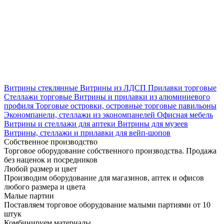
Витрины стеклянные
Витрины из ЛДСП
Прилавки торговые
Стеллажи торговые
Витрины и прилавки из алюминиевого
профиля
Торговые островки, островные торговые павильоны
Экономпанели, стеллажи из экономпанелей
Офисная мебель
Витрины и стеллажи для аптеки
Витрины для музеев
Витрины, стеллажи и прилавки для вейп-шопов
Собственное производство
Торговое оборудование собственного производства. Продажа
без наценок и посредников
Любой размер и цвет
Производим оборудование для магазинов, аптек и офисов
любого размера и цвета
Малые партии
Поставляем торговое оборудование малыми партиями от 10
штук
Комбинируем материалы